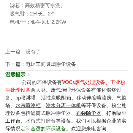
滤芯：高效精密可水洗。
吸气臂：2米长。2个
电机***：银牛风机2.2KW
上一篇：没有了
下一篇：电焊车间吸烟除尘设备
温馨提示：
公司的环保设备有
VOCs废气处理设备、工业粉
尘处理设备
两大类。废气治理环保设备有
催化燃烧
设
、
、
、
、
备
pp喷淋塔
活性炭吸附箱
移动
伸缩喷漆房
气旋
等环保设备。粉尘处
塔
、
水帘喷漆柜
、
漆水分离一体机
理设备包括滤筒式脉冲除尘器、
、
布袋除尘器
打磨吸尘
台
、
等设备。我们可以根据企业的实
工作
水帘
式打磨台
际情况
定制合适的环保设备
。欢迎您来电咨询