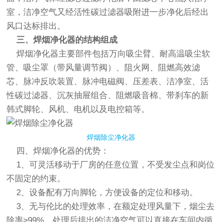
室，洁净空气又经活性碳过滤器吸附进一步净化后经出
风口达标排出。
三、焊烟净化器的结构组成
焊烟净化器主要部件包括万向吸尘臂、耐高温吸尘软
管、吸尘罩（带风量调节阀）、阻火网、阻燃高效滤
芯、脉冲反吹装置、脉冲电磁阀、压差表、洁净室、活
性碳过滤器、沉灰抽屉组合、阻燃吸音棉、带刹车的新
韩式脚轮、风机、电机以及电控箱等。
焊烟除尘净化器
四、焊烟净化器的优势：
1、可灵活移动于厂房的任意位置，不受发尘点和岗位
不固定的约束。
2、设备配有万向脚轮，方便设备的定位和移动。
3、无与伦比的处理效率，在额定处理风量下，烟尘去
除率≥99%，处理后排出的洁净空气可以直接在车间内循